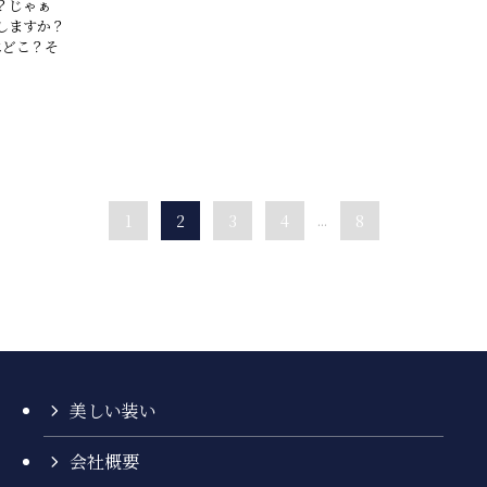
？じゃぁ
しますか？
はどこ？そ
1
2
3
4
...
8
美しい装い
会社概要