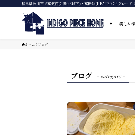
群馬県渋川市で高気密(C値0.3以下)・高断熱(HEAT20 G2
美しい
ホーム
ブログ
ブログ
– category –