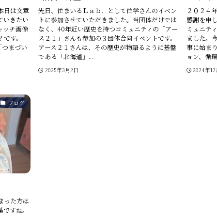
本日は文章
先日、住まいるＬａｂ．として住学さんのイベン
２０２４
ていきたい
トに参加させていただきました。当団体だけでは
感謝を申
ャッチ画像
なく、40年近い歴史を持つコミュニティの「アー
ミュニテ
？です。
ス２１」さんも参加の３団体合同イベントです。
ました。
「つまづい
アース２１さんは、その歴史が物語るように基盤
事に始ま
である「北海道」...
ョン、循環型
2025年3月2日
2024年1
ブログ
まった方は
葉ですね。