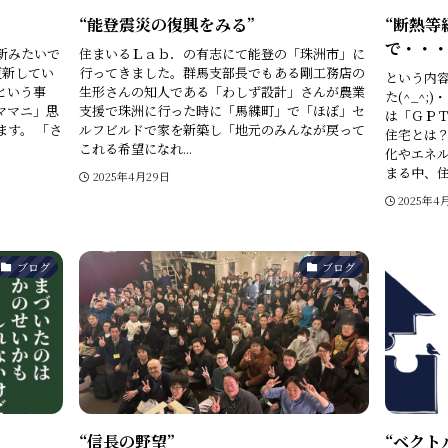
“能登震災の復興をみる”
“断熱等
で・・・
新みたいで
住まいるＬａｂ．の有志にて能登の「珠洲市」に
に更新してい
行ってきました。群馬支部長でもある剛工務店の
という内容
という事
生形さんの知人である「わしず設計」さんが農業
た(^_^
ママニ」思
支援で珠洲に行った時に「馬緤町」で「ほぼ」セ
は「ＧＰ
す。 「さ
ルフビルドで家を新築し「地元のみんなが戻って
住宅とは
これる希望になれ...
化やエネ
まる中、住
2025年4月29日
2025年4
ブログ
ブログ
“信長の野望”
“ベクト