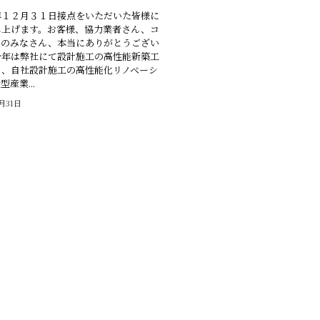
年１２月３１日接点をいただいた皆様に
し上げます。お客様、協力業者さん、コ
ィのみなさん、本当にありがとうござい
今年は弊社にて設計施工の高性能新築工
り、自社設計施工の高性能化リノベーシ
産業...
2月31日