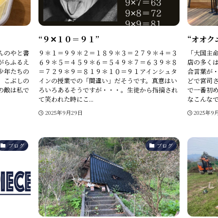
“９✕１０＝９１”
“オオク
んのやと書
９＊１＝９９＊２＝１８９＊３＝２７９＊４＝３
「大国主
がらふるえ
６９＊５＝４５９＊６＝５４９＊７＝６３９＊８
店の多く
少年たちの
＝７２９＊９＝８１９＊１０＝９１アインシュタ
合言葉が
 こぶしの
インの授業での「間違い」だそうです。真意はい
どで宮司
の敵は私で
ろいろあるそうですが・・・。生徒から指摘され
で一番初
て笑われた時にこ...
なこんなで「
2025年9月29日
2025年9
ブログ
ブログ