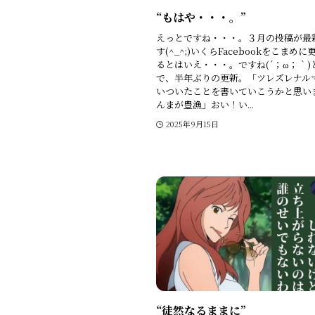
“もはや・・・。”
えっとですね・・・。３月の投稿が最
す(^_^;)いくらFacebookをこまめ
るとはいえ・・・。ですね(´；ω；｀)
で、半年ぶりの更新。「ツレズレナル
いついたことを書いていこうかと思いま
んまが豊漁」おい！い...
2025年9月15日
“徒然なるままに”