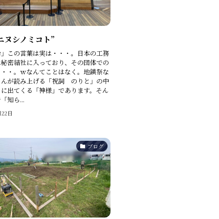
ニヌシノミコト”
命」この言葉は実は・・・。日本の工務
は秘密結社に入っており、その団体での
・・・。ｗなんてことはなく。地鎮祭な
さんが読み上げる「祝詞 のりと」の中
めに出てくる「神様」であります。そん
知ら...
月22日
ブログ