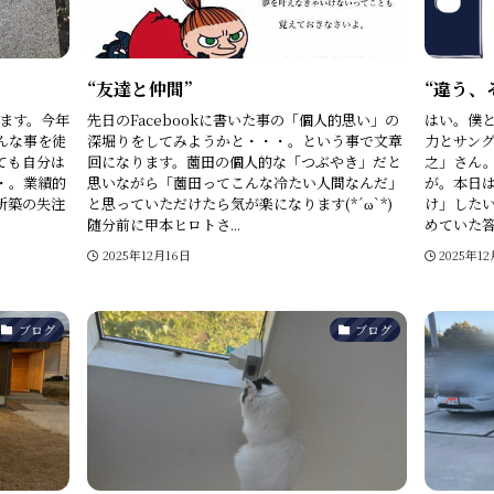
“友達と仲間”
“違う、
ります。今年
先日のFacebookに書いた事の「個人的思い」の
はい。僕
んな事を徒
深堀りをしてみようかと・・・。という事で文章
力とサン
ても自分は
回になります。薗田の個人的な「つぶやき」だと
之」さん
・。業績的
思いながら「薗田ってこんな冷たい人間なんだ」
が。本日
新築の失注
と思っていただけたら気が楽になります(*´ω`*)
け」した
随分前に甲本ヒロトさ...
めていた答
2025年12月16日
2025年1
ブログ
ブログ