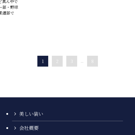
ど真ん中で
ー部・野球
柔道部で
1
2
3
...
8
美しい装い
会社概要