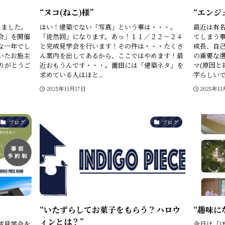
“ヌコ(ねこ)様”
“エンジ
しました。
はい！建築でない「写真」という事は・・・。
最近は有
会」を開催
「徒然回」になります。あっ！１１／２２～２４
てしまう
な一年でし
と完成見学会を行います！その件は・・・たくさ
成長、自
いたお施主
ん案内を出してあるから、ここではやめます！最
の重要な
りがとうご
近おもうんです・・・。薗田には「建築ネタ」を
マ(原因と
求めている人はほと...
字らしいです
2025年11月17日
2025年11
ブログ
ブログ
“いたずらしてお菓子をもらう？ハロウ
“趣味に
ィンとは？”
成見学会を
今日は「