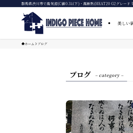
群馬県渋川市で高気密(C値0.3以下)・高断熱(HEAT20 G2
美しい
ホーム
ブログ
ブログ
– category –