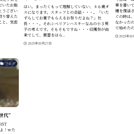
だいたお施
事を書い
はい。まったくもって理解していない、４６歳オ
とうござい
槽を復活さ
スになります。スタッフとの会話・・・。「いた
切り替えた
ぐの時は
ずらしてお菓子もらえるお祭りだよね？」社
こと、気密
なかった
長・・・。それシベリアンハスキーなみの小３男
で始めたので
子の考えです。そもそもですね・・・収穫祭が由
来でして、悪霊をはら...
2025年1
2025年10月27日
ブログ
世代”
IRST
んよ！ｗた