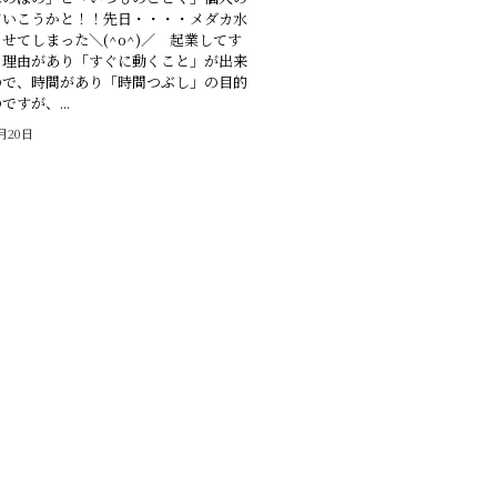
ていこうかと！！先日・・・・メダカ水
せてしまった＼(^o^)／ 起業してす
、理由があり「すぐに動くこと」が出来
ので、時間があり「時間つぶし」の目的
すが、...
0月20日