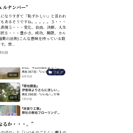
ェルナンバー”
名になりすぎて「恥ずかしい」と言われ
事もあるそうですね。。。。。３・・・
己表現５・・・変化、自由、決断、人生
選択８・・・豊かさ、成功、無限、カル
結果の法則)こんな意味を持っている数
。世...
月11日
ブログ
なるか・・・。”
ほのぼの」と「いつものごとく」個人の