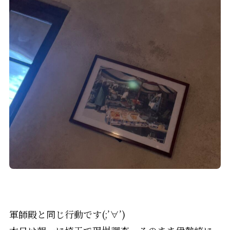
軍師殿と同じ行動です(;’∀’)